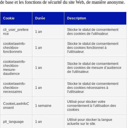
de base et les fonctions de sécurité du site Web, de manière anonyme.
Cookie
Durée
Description
cli_user_prefere
Stocke le statut de consentement
1 an
nce
des cookies de l'utilisateur.
cookielawinfo-
Stocke le statut de consentement
checkbox-
1 an
des cookies fonctionnel à
fonctionnels
l'utilisateur.
cookielawinfo-
Stocke le statut de consentement
checkbox-
1 an
des cookies de mesure d’audience
mesure-
de l'utilisateur.
daudience
cookielawinfo-
Stocke le statut de consentement
checkbox-
1 an
des cookies nécessaires à
necessaires
l'utilisateur.
Utilisé pour stocker votre
CookieLawInfoC
1 semaine
consentement à l’utilisation des
onsent
cookies
Utilisé pour stocker la langue
pll_language
1 an
actuelle sur le site.